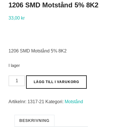
1206 SMD Motstånd 5% 8K2
33,00
kr
1206 SMD Motstånd 5% 8K2
I lager
1206
LÄGG TILL I VARUKORG
SMD
Motstånd
Artikelnr:
1317-21
Kategori:
Motstånd
5%
8K2
mängd
BESKRIVNING