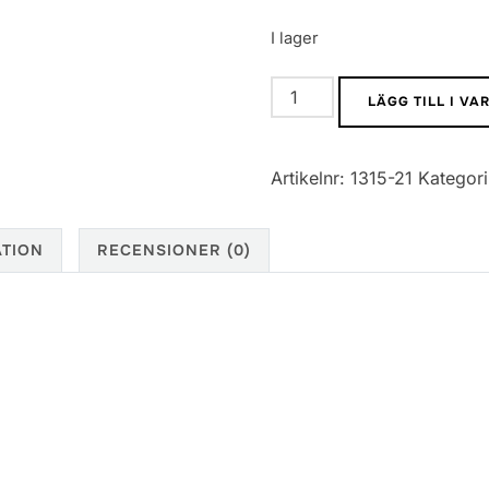
I lager
1206
LÄGG TILL I V
SMD
Motstånd
Artikelnr:
1315-21
Kategor
5%
6K8
mängd
ATION
RECENSIONER (0)