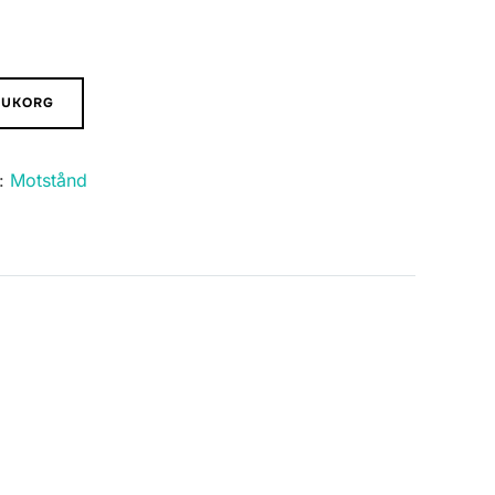
ARUKORG
i:
Motstånd