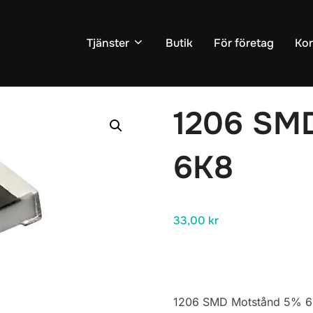
Tjänster
Butik
För företag
Kon
r
/
Motstånd
/ 1206 SMD Motstånd 5% 6K8
1206 SM
6K8
33,00
kr
1206 SMD Motstånd 5% 