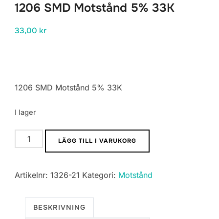
1206 SMD Motstånd 5% 33K
33,00
kr
1206 SMD Motstånd 5% 33K
I lager
1206
LÄGG TILL I VARUKORG
SMD
Motstånd
Artikelnr:
1326-21
Kategori:
Motstånd
5%
33K
mängd
BESKRIVNING