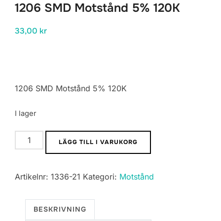
1206 SMD Motstånd 5% 120K
33,00
kr
1206 SMD Motstånd 5% 120K
I lager
1206
LÄGG TILL I VARUKORG
SMD
Motstånd
Artikelnr:
1336-21
Kategori:
Motstånd
5%
120K
mängd
BESKRIVNING