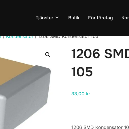
Tjänster
Butik
För företag
Kon
r
/
Kondensator
/ 1206 SMD Kondensator 105
1206 SM
105
33,00
kr
1206 SMD Kondensator 1