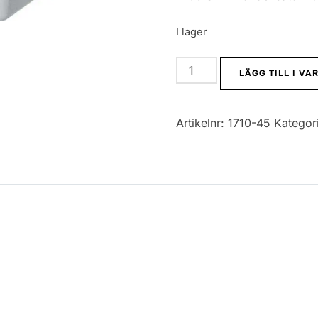
I lager
1206
LÄGG TILL I V
SMD
Kondensator
Artikelnr:
1710-45
Kategor
105
mängd