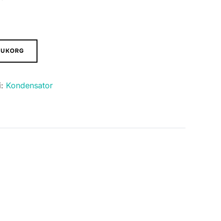
ARUKORG
i:
Kondensator