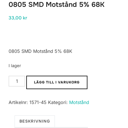
0805 SMD Motstånd 5% 68K
33,00
kr
0805 SMD Motstånd 5% 68K
I lager
0805
LÄGG TILL I VARUKORG
SMD
Motstånd
Artikelnr:
1571-45
Kategori:
Motstånd
5%
68K
mängd
BESKRIVNING