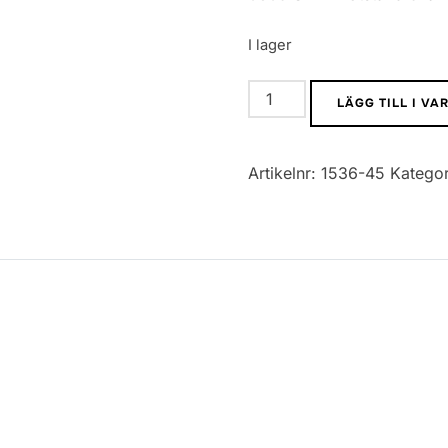
I lager
0805
LÄGG TILL I V
SMD
Motstånd
Artikelnr:
1536-45
Kategor
5%
470R
mängd