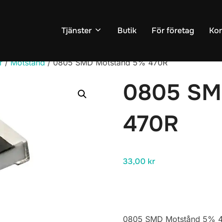
Tjänster
Butik
För företag
Kon
r
/
Motstånd
/ 0805 SMD Motstånd 5% 470R
0805 SM
470R
33,00
kr
0805 SMD Motstånd 5% 