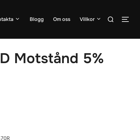
Sök
takta
Blogg
Om oss
Villkor
SLÅ
efter:
D Motstånd 5%
470R