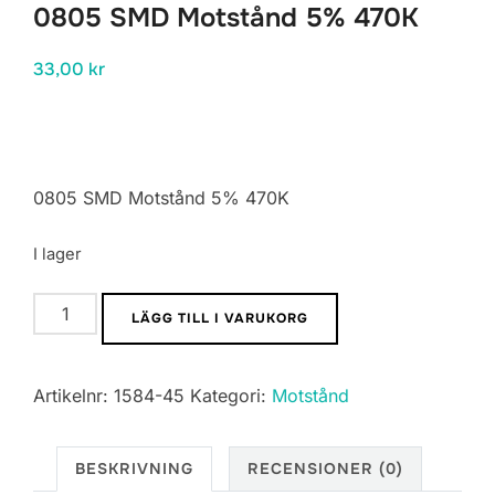
0805 SMD Motstånd 5% 470K
33,00
kr
0805 SMD Motstånd 5% 470K
I lager
0805
LÄGG TILL I VARUKORG
SMD
Motstånd
Artikelnr:
1584-45
Kategori:
Motstånd
5%
470K
mängd
BESKRIVNING
RECENSIONER (0)