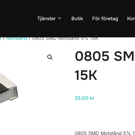
Tjänster
Butik
För företag
Kon
r
/
Motstånd
/ 0805 SMD Motstånd 5% 15K
0805 SM
15K
33,00
kr
0805 SMD Motstånd 5% 