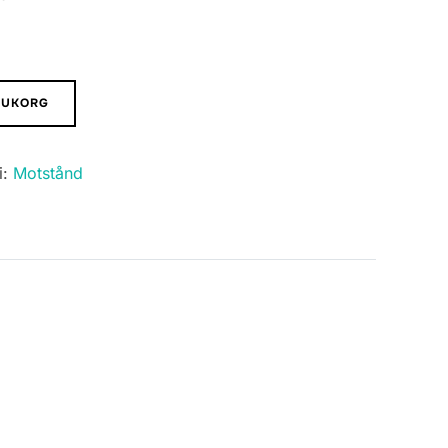
ARUKORG
i:
Motstånd