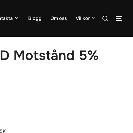
Sök
takta
Blogg
Om oss
Villkor
SLÅ
efter:
D Motstånd 5%
15K