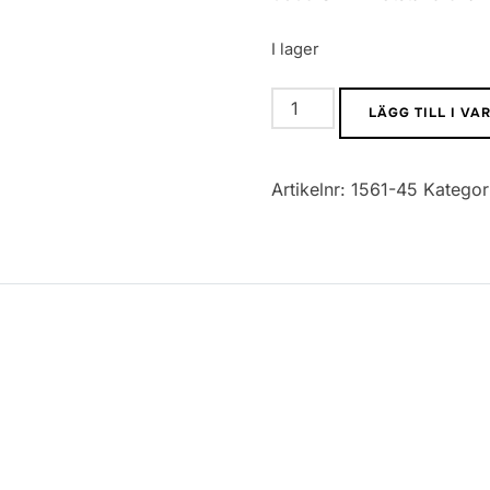
I lager
0805
LÄGG TILL I V
SMD
Motstånd
Artikelnr:
1561-45
Kategor
5%
15K
mängd