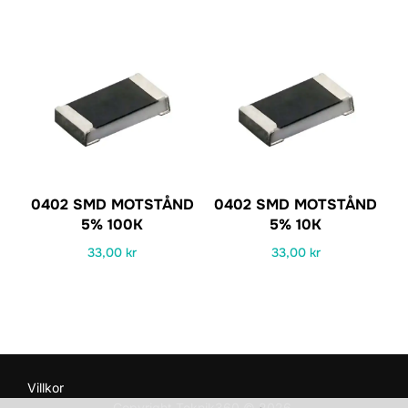
0402 SMD MOTSTÅND
0402 SMD MOTSTÅND
5% 100K
5% 10K
33,00
kr
33,00
kr
Villkor
Copyright Teknik360 © 2026