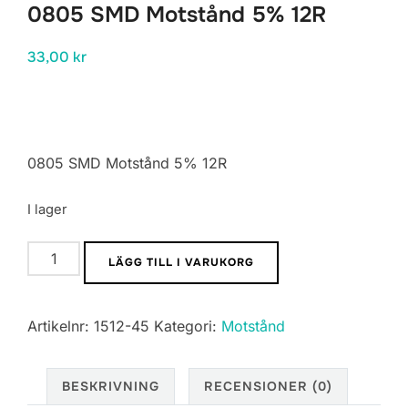
0805 SMD Motstånd 5% 12R
33,00
kr
0805 SMD Motstånd 5% 12R
I lager
0805
LÄGG TILL I VARUKORG
SMD
Motstånd
Artikelnr:
1512-45
Kategori:
Motstånd
5%
12R
mängd
BESKRIVNING
RECENSIONER (0)