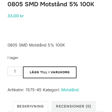
0805 SMD Motstånd 5% 100K
33,00
kr
0805 SMD Motstånd 5% 100K
I lager
0805
LÄGG TILL I VARUKORG
SMD
Motstånd
Artikelnr:
1575-45
Kategori:
Motstånd
5%
100K
mängd
BESKRIVNING
RECENSIONER (0)