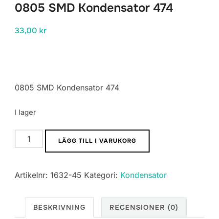
0805 SMD Kondensator 474
33,00
kr
0805 SMD Kondensator 474
I lager
0805
LÄGG TILL I VARUKORG
SMD
Kondensator
Artikelnr:
1632-45
Kategori:
Kondensator
474
mängd
BESKRIVNING
RECENSIONER (0)