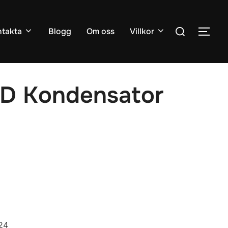
Sök
takta
Blogg
Om oss
Villkor
SLÅ
efter:
D Kondensator
24