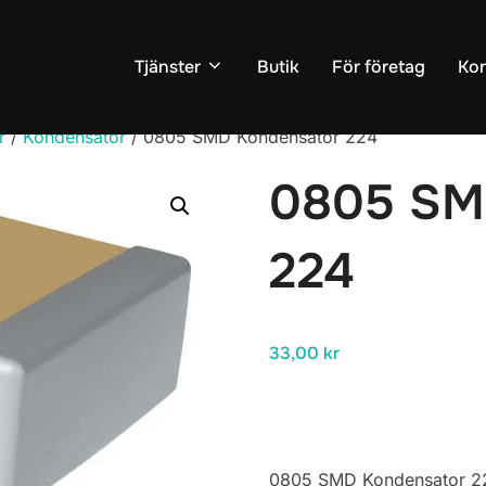
Tjänster
Butik
För företag
Kon
r
/
Kondensator
/ 0805 SMD Kondensator 224
0805 SM
224
33,00
kr
0805 SMD Kondensator 2