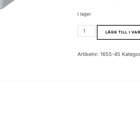
I lager
0805
LÄGG TILL I V
SMD
Kondensator
Artikelnr:
1655-45
Kategor
224
mängd