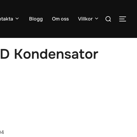
Sök
takta
Blogg
Om oss
Villkor
SLÅ
efter:
D Kondensator
04