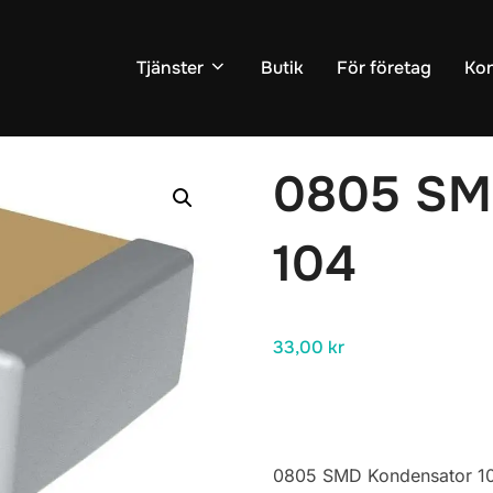
Tjänster
Butik
För företag
Kon
r
/
Kondensator
/ 0805 SMD Kondensator 104
0805 SM
104
33,00
kr
0805 SMD Kondensator 1