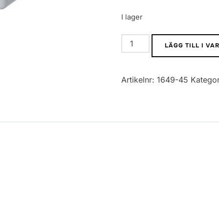
I lager
0805
LÄGG TILL I V
SMD
Kondensator
Artikelnr:
1649-45
Kategor
104
mängd