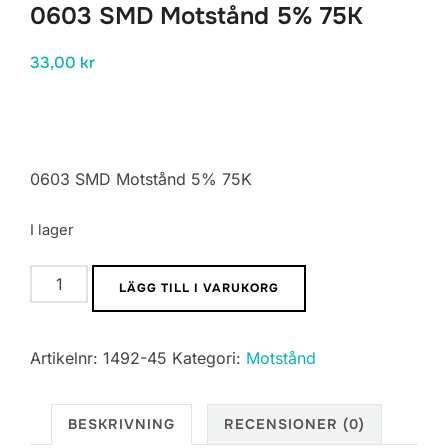
0603 SMD Motstånd 5% 75K
33,00
kr
0603 SMD Motstånd 5% 75K
I lager
0603
LÄGG TILL I VARUKORG
SMD
Motstånd
Artikelnr:
1492-45
Kategori:
Motstånd
5%
75K
mängd
BESKRIVNING
RECENSIONER (0)