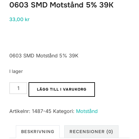
0603 SMD Motstånd 5% 39K
33,00
kr
0603 SMD Motstånd 5% 39K
I lager
0603
LÄGG TILL I VARUKORG
SMD
Motstånd
Artikelnr:
1487-45
Kategori:
Motstånd
5%
39K
mängd
BESKRIVNING
RECENSIONER (0)