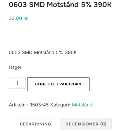
0603 SMD Motstånd 5% 390K
33,00
kr
0603 SMD Motstånd 5% 390K
I lager
0603
LÄGG TILL I VARUKORG
SMD
Motstånd
Artikelnr:
1503-45
Kategori:
Motstånd
5%
390K
mängd
BESKRIVNING
RECENSIONER (0)