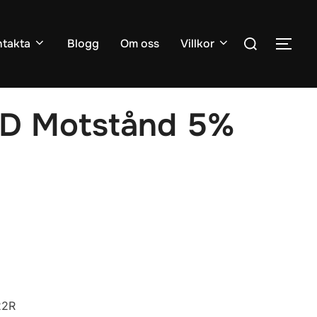
Sök
takta
Blogg
Om oss
Villkor
SLÅ
efter:
D Motstånd 5%
22R