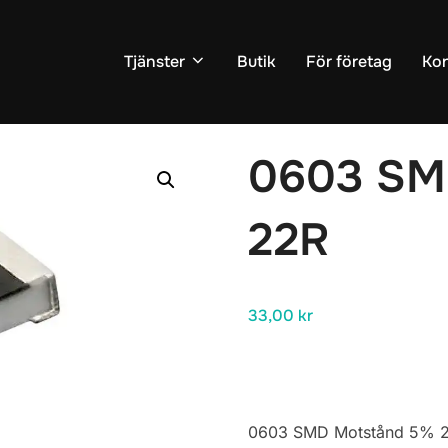
Tjänster
Butik
För företag
Kon
r
/
Motstånd
/ 0603 SMD Motstånd 5% 22R
0603 SM
22R
33,00
kr
0603 SMD Motstånd 5% 