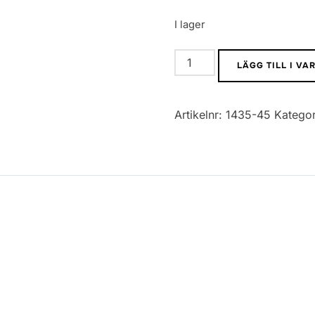
I lager
0603
LÄGG TILL I V
SMD
Motstånd
Artikelnr:
1435-45
Kategor
5%
22R
mängd