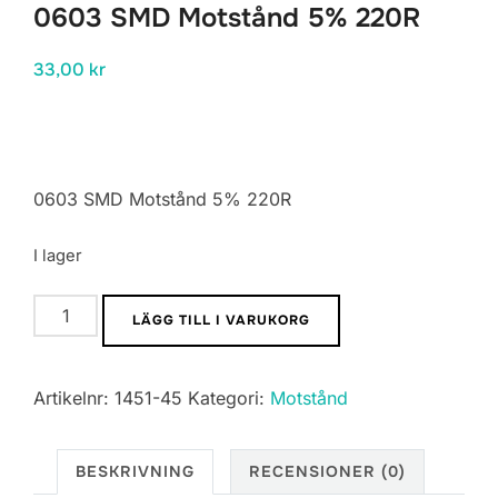
0603 SMD Motstånd 5% 220R
33,00
kr
0603 SMD Motstånd 5% 220R
I lager
0603
LÄGG TILL I VARUKORG
SMD
Motstånd
Artikelnr:
1451-45
Kategori:
Motstånd
5%
220R
mängd
BESKRIVNING
RECENSIONER (0)