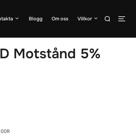
Sök
takta
Blogg
Om oss
Villkor
SLÅ
efter:
D Motstånd 5%
200R