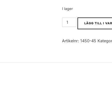
I lager
0603
LÄGG TILL I V
SMD
Motstånd
Artikelnr:
1450-45
Kategor
5%
200R
mängd