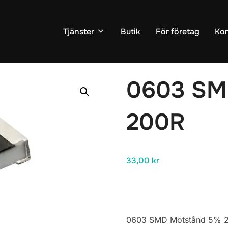
Tjänster
Butik
För företag
Kon
r
/
Motstånd
/ 0603 SMD Motstånd 5% 200R
0603 SM
200R
33,00
kr
0603 SMD Motstånd 5% 