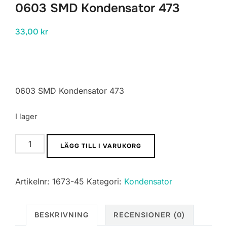
0603 SMD Kondensator 473
33,00
kr
0603 SMD Kondensator 473
I lager
0603
LÄGG TILL I VARUKORG
SMD
Kondensator
Artikelnr:
1673-45
Kategori:
Kondensator
473
mängd
BESKRIVNING
RECENSIONER (0)