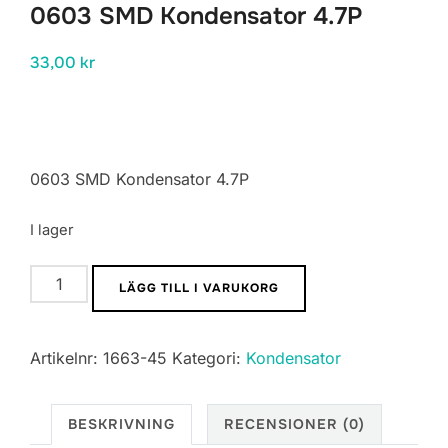
0603 SMD Kondensator 4.7P
33,00
kr
0603 SMD Kondensator 4.7P
I lager
0603
LÄGG TILL I VARUKORG
SMD
Kondensator
Artikelnr:
1663-45
Kategori:
Kondensator
4.7P
mängd
BESKRIVNING
RECENSIONER (0)