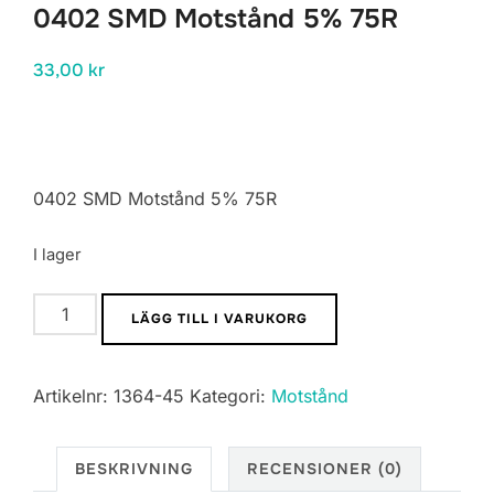
0402 SMD Motstånd 5% 75R
33,00
kr
0402 SMD Motstånd 5% 75R
I lager
0402
LÄGG TILL I VARUKORG
SMD
Motstånd
Artikelnr:
1364-45
Kategori:
Motstånd
5%
75R
mängd
BESKRIVNING
RECENSIONER (0)