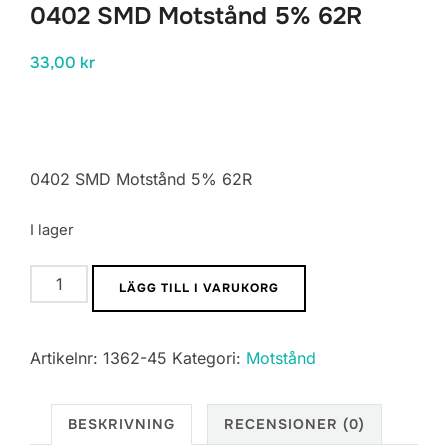
0402 SMD Motstånd 5% 62R
33,00
kr
0402 SMD Motstånd 5% 62R
I lager
0402
LÄGG TILL I VARUKORG
SMD
Motstånd
Artikelnr:
1362-45
Kategori:
Motstånd
5%
62R
mängd
BESKRIVNING
RECENSIONER (0)