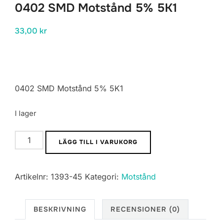
0402 SMD Motstånd 5% 5K1
33,00
kr
0402 SMD Motstånd 5% 5K1
I lager
0402
LÄGG TILL I VARUKORG
SMD
Motstånd
Artikelnr:
1393-45
Kategori:
Motstånd
5%
5K1
mängd
BESKRIVNING
RECENSIONER (0)