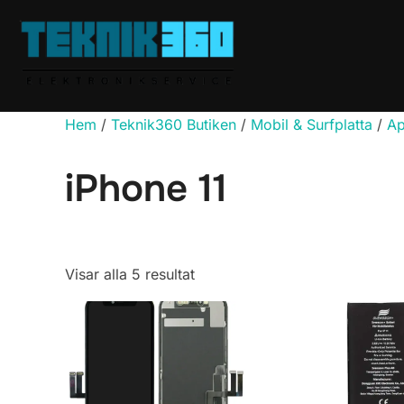
Hoppa
till
innehåll
Hem
/
Teknik360 Butiken
/
Mobil & Surfplatta
/
Ap
iPhone 11
Sortera
Visar alla 5 resultat
efter
popularitet