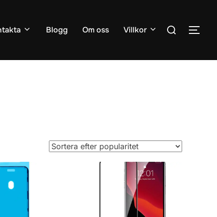
Sök
takta
Blogg
Om oss
Villkor
SLÅ
efter: