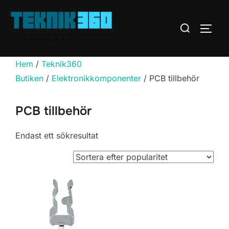
Hoppa
till
Sök
SLÅ 
innehåll
efter:
Hem
/
Teknik360
Butiken
/
Elektronikkomponenter
/ PCB tillbehör
PCB tillbehör
Endast ett sökresultat