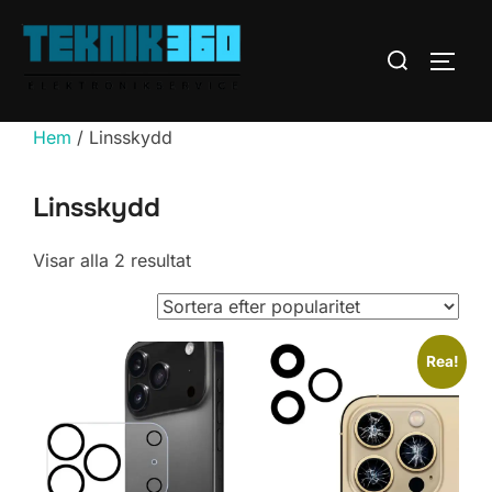
Hoppa
till
Sök
SLÅ 
innehåll
efter:
Hem
/ Linsskydd
Linsskydd
Sortera
Visar alla 2 resultat
efter
popularitet
Rea!