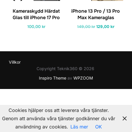
Kameraskydd Härdat
iPhone 13 Pro / 13 Pro
Glas till iPhone 17 Pro
Max Kameraglas
Det
Det
100,00
kr
149,00
kr
129,00
kr
ursprungliga
nuvarand
priset
priset
var:
är:
149,00 kr.
129,00 kr
Villkor
Copyright Teknik360 © 2026
Inspiro Theme
av
WPZOOM
Cookies hjälper oss att leverera våra tjänster.
Genom att använda våra tjänster godkänner du vår
användning av cookies.
Läs mer
OK