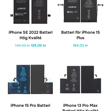
iPhone SE 2022 Batteri
Batteri för iPhone 15
Hög Kvalité
Plus
Det
Det
149,00
kr
129,00
kr
189,00
kr
ursprungliga
nuvarande
priset
priset
var:
är:
149,00 kr.
129,00 kr.
iPhone 15 Pro Batteri
iPhone 13 Pro Max
Batteri Hög Kvalité