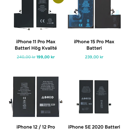
iPhone 11 Pro Max
iPhone 15 Pro Max
Batteri Hög Kvalité
Batteri
Det
Det
240,00
kr
199,00
kr
239,00
kr
ursprungliga
nuvarande
priset
priset
var:
är:
240,00 kr.
199,00 kr.
iPhone 12 / 12 Pro
iPhone SE 2020 Batteri