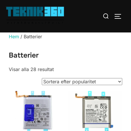
Hoppa
till
Sök
SLÅ 
innehåll
efter:
Hem
/ Batterier
Batterier
Sortera
Visar alla 28 resultat
efter
popularitet